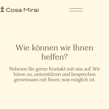
S
k
i
p
t
o
c
o
Wie können wir Ihnen
n
t
helfen?
e
n
t
Nehmen Sie gerne Kontakt mit uns auf. Wir
hören zu, unterstützen und besprechen
gemeinsam mit Ihnen, was möglich ist.