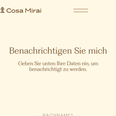
S
k
i
p
t
o
c
o
Benachrichtigen Sie mich
n
t
e
Geben Sie unten Ihre Daten ein, um
n
benachrichtigt zu werden.
t